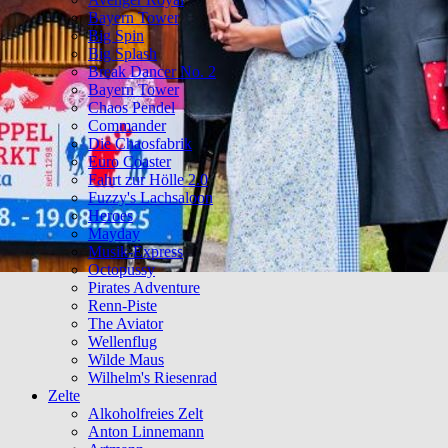
Bayern Tower
Big Spin
Big Splash
Break Dancer No. 2
Bayern Tower
Chaos Pendel
Commander
Die Chaosfabrik
Euro Coaster
Fahrt zur Hölle 2.0
Fuzzy's Lachsaloon
Heroes
Mayday
Musik-Express
Octopussy
Pirates Adventure
Renn-Piste
The Aviator
Wellenflug
Wilde Maus
Wilhelm's Riesenrad
Zelte
Alkoholfreies Zelt
Anton Linnemann