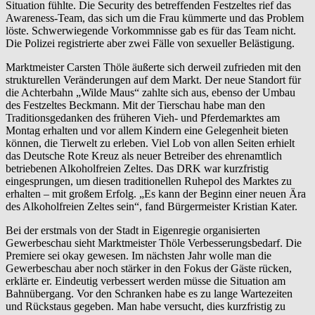
Situation fühlte. Die Security des betreffenden Festzeltes rief das
Awareness-Team, das sich um die Frau kümmerte und das Problem
löste. Schwerwiegende Vorkommnisse gab es für das Team nicht.
Die Polizei registrierte aber zwei Fälle von sexueller Belästigung.
Marktmeister Carsten Thöle äußerte sich derweil zufrieden mit den
strukturellen Veränderungen auf dem Markt. Der neue Standort für
die Achterbahn „Wilde Maus“ zahlte sich aus, ebenso der Umbau
des Festzeltes Beckmann. Mit der Tierschau habe man den
Traditionsgedanken des früheren Vieh- und Pferdemarktes am
Montag erhalten und vor allem Kindern eine Gelegenheit bieten
können, die Tierwelt zu erleben. Viel Lob von allen Seiten erhielt
das Deutsche Rote Kreuz als neuer Betreiber des ehrenamtlich
betriebenen Alkoholfreien Zeltes. Das DRK war kurzfristig
eingesprungen, um diesen traditionellen Ruhepol des Marktes zu
erhalten – mit großem Erfolg. „Es kann der Beginn einer neuen Ära
des Alkoholfreien Zeltes sein“, fand Bürgermeister Kristian Kater.
Bei der erstmals von der Stadt in Eigenregie organisierten
Gewerbeschau sieht Marktmeister Thöle Verbesserungsbedarf. Die
Premiere sei okay gewesen. Im nächsten Jahr wolle man die
Gewerbeschau aber noch stärker in den Fokus der Gäste rücken,
erklärte er. Eindeutig verbessert werden müsse die Situation am
Bahnübergang. Vor den Schranken habe es zu lange Wartezeiten
und Rückstaus gegeben. Man habe versucht, dies kurzfristig zu