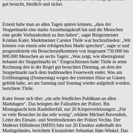
gut besucht, friedlich und sicher.
Erneut habe man an allen Tagen spüren können, „dass der
Stoppelmarkt eine starke Anziehungskraft hat und die Menschen
eine große Verbundenheit zu ihm haben“, sagte Bürgermeister
Kristian Kater. Marktmeister Carsten Thöle war hochzufrieden: „Wir
können von einem sehr erfolgreichen Markt sprechen“, sagte er und
prognostizierte ein Besucheraufkommen von insgesamt 750.000 bis
800.000 Menschen an sechs Tagen: „Was zeigt, wie überregional
bekannt der Stoppelmarkt ist.“ Eingeschlossen hatte Thöle in seine
Rechnung den in der Regel gut besuchten Dienstag, an dem der
Stoppelmarkt nach dem traditionellen Feuerwerk endet. Was am
Eröffnungstag (Donnerstag) wegen der extremen Hitze an Gästen
gefehlt habe, sei am Samstag und Sonntag wieder aufgeholt worden,
berichtete Thöle.
Kater freute sich über „ein sehr friedliches Publikum an allen
Markttagen“. Das belegten die Fallzahlen der Polizei. Bis
Montagnacht kein Raubüberfall, nur 20 Körperverletzungen: „Für
so viele Besucher ist das sehr wenig“, erklärte Michael Bavendiek,
Leiter des Einsatz- und Streifendienstes der Polizei Vechta. Der
Malteser Hilfsdienst (MHD) fuhr nur 20 Einsätze außerhalb des
Marktgeländes, berichtete Einsatzleiter Sebastian Jütte-Winkel. Das