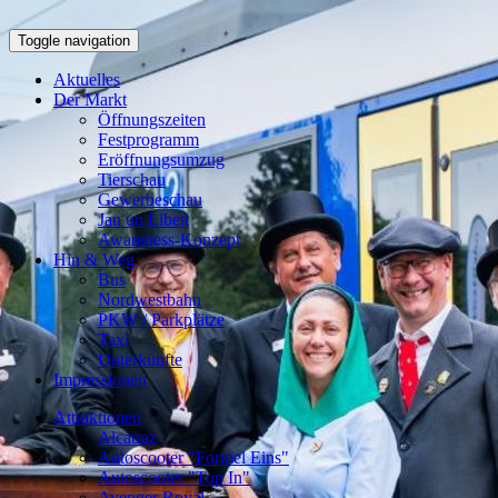
Toggle navigation
Aktuelles
Der Markt
Öffnungszeiten
Festprogramm
Eröffnungsumzug
Tierschau
Gewerbeschau
Jan un Libett
Awareness-Konzept
Hin & Weg
Bus
Nordwestbahn
PKW / Parkplätze
Taxi
Unterkünfte
Impressionen
Attraktionen
Alcatraz
Autoscooter "Formel Eins"
Autoscooter "Top In"
Avenger Royal