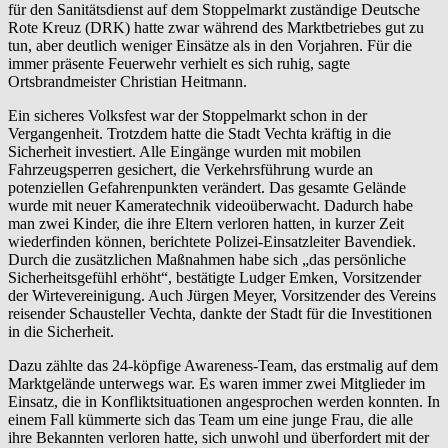
für den Sanitätsdienst auf dem Stoppelmarkt zuständige Deutsche
Rote Kreuz (DRK) hatte zwar während des Marktbetriebes gut zu
tun, aber deutlich weniger Einsätze als in den Vorjahren. Für die
immer präsente Feuerwehr verhielt es sich ruhig, sagte
Ortsbrandmeister Christian Heitmann.
Ein sicheres Volksfest war der Stoppelmarkt schon in der
Vergangenheit. Trotzdem hatte die Stadt Vechta kräftig in die
Sicherheit investiert. Alle Eingänge wurden mit mobilen
Fahrzeugsperren gesichert, die Verkehrsführung wurde an
potenziellen Gefahrenpunkten verändert. Das gesamte Gelände
wurde mit neuer Kameratechnik videoüberwacht. Dadurch habe
man zwei Kinder, die ihre Eltern verloren hatten, in kurzer Zeit
wiederfinden können, berichtete Polizei-Einsatzleiter Bavendiek.
Durch die zusätzlichen Maßnahmen habe sich „das persönliche
Sicherheitsgefühl erhöht“, bestätigte Ludger Emken, Vorsitzender
der Wirtevereinigung. Auch Jürgen Meyer, Vorsitzender des Vereins
reisender Schausteller Vechta, dankte der Stadt für die Investitionen
in die Sicherheit.
Dazu zählte das 24-köpfige Awareness-Team, das erstmalig auf dem
Marktgelände unterwegs war. Es waren immer zwei Mitglieder im
Einsatz, die in Konfliktsituationen angesprochen werden konnten. In
einem Fall kümmerte sich das Team um eine junge Frau, die alle
ihre Bekannten verloren hatte, sich unwohl und überfordert mit der