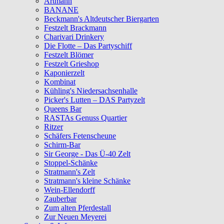
Artmann
BANANE
Beckmann's Altdeutscher Biergarten
Festzelt Brackmann
Charivari Drinkery
Die Flotte – Das Partyschiff
Festzelt Blömer
Festzelt Grieshop
Kaponierzelt
Kombinat
Kühling's Niedersachsenhalle
Picker's Lutten – DAS Partyzelt
Queens Bar
RASTAs Genuss Quartier
Ritzer
Schäfers Fetenscheune
Schirm-Bar
Sir George - Das Ü-40 Zelt
Stoppel-Schänke
Stratmann's Zelt
Stratmann's kleine Schänke
Wein-Ellendorff
Zauberbar
Zum alten Pferdestall
Zur Neuen Meyerei