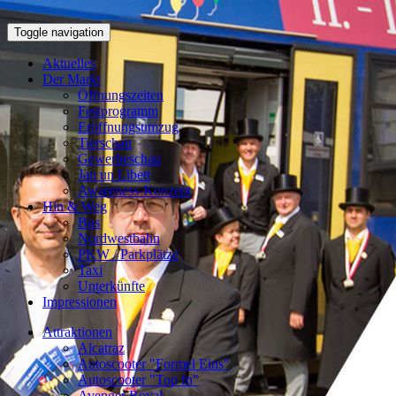
Toggle navigation
Aktuelles
Der Markt
Öffnungszeiten
Festprogramm
Eröffnungsumzug
Tierschau
Gewerbeschau
Jan un Libett
Awareness-Konzept
Hin & Weg
Bus
Nordwestbahn
PKW / Parkplätze
Taxi
Unterkünfte
Impressionen
Attraktionen
Alcatraz
Autoscooter "Formel Eins"
Autoscooter "Top In"
Avenger Royal