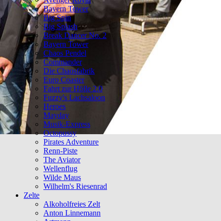
Bayern Tower
Big Spin
Big Splash
Break Dancer No. 2
Bayern Tower
Chaos Pendel
Commander
Die Chaosfabrik
Euro Coaster
Fahrt zur Hölle 2.0
Fuzzy's Lachsaloon
Heroes
Mayday
Musik-Express
Octopussy
Pirates Adventure
Renn-Piste
The Aviator
Wellenflug
Wilde Maus
Wilhelm's Riesenrad
Zelte
Alkoholfreies Zelt
Anton Linnemann