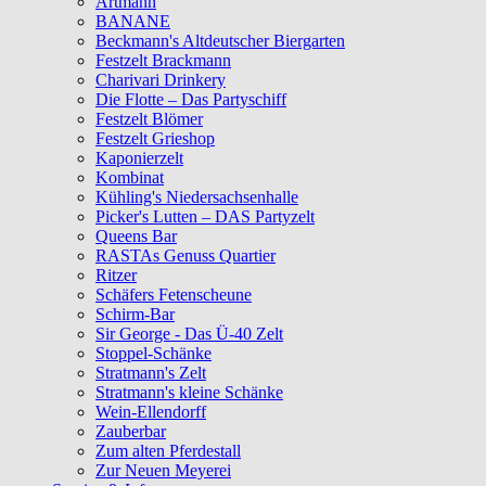
Artmann
BANANE
Beckmann's Altdeutscher Biergarten
Festzelt Brackmann
Charivari Drinkery
Die Flotte – Das Partyschiff
Festzelt Blömer
Festzelt Grieshop
Kaponierzelt
Kombinat
Kühling's Niedersachsenhalle
Picker's Lutten – DAS Partyzelt
Queens Bar
RASTAs Genuss Quartier
Ritzer
Schäfers Fetenscheune
Schirm-Bar
Sir George - Das Ü-40 Zelt
Stoppel-Schänke
Stratmann's Zelt
Stratmann's kleine Schänke
Wein-Ellendorff
Zauberbar
Zum alten Pferdestall
Zur Neuen Meyerei