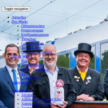
Toggle navigation
Aktuelles
Der Markt
Öffnungszeiten
Festprogramm
Eröffnungsumzug
Tierschau
Gewerbeschau
Jan un Libett
Awareness-Konzept
Hin & Weg
Bus
Nordwestbahn
PKW / Parkplätze
Taxi
Unterkünfte
Impressionen
Attraktionen
Alcatraz
Autoscooter "Formel Eins"
Autoscooter "Top In"
Avenger Royal