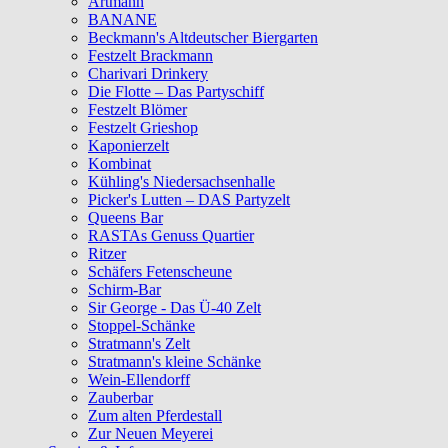
Artmann
BANANE
Beckmann's Altdeutscher Biergarten
Festzelt Brackmann
Charivari Drinkery
Die Flotte – Das Partyschiff
Festzelt Blömer
Festzelt Grieshop
Kaponierzelt
Kombinat
Kühling's Niedersachsenhalle
Picker's Lutten – DAS Partyzelt
Queens Bar
RASTAs Genuss Quartier
Ritzer
Schäfers Fetenscheune
Schirm-Bar
Sir George - Das Ü-40 Zelt
Stoppel-Schänke
Stratmann's Zelt
Stratmann's kleine Schänke
Wein-Ellendorff
Zauberbar
Zum alten Pferdestall
Zur Neuen Meyerei