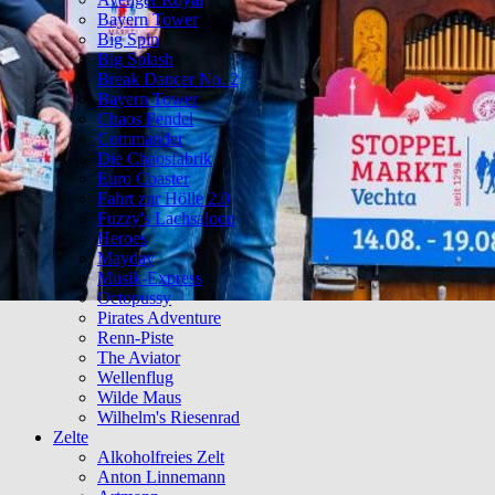
Bayern Tower
Big Spin
Big Splash
Break Dancer No. 2
Bayern Tower
Chaos Pendel
Commander
Die Chaosfabrik
Euro Coaster
Fahrt zur Hölle 2.0
Fuzzy's Lachsaloon
Heroes
Mayday
Musik-Express
Octopussy
Pirates Adventure
Renn-Piste
The Aviator
Wellenflug
Wilde Maus
Wilhelm's Riesenrad
Zelte
Alkoholfreies Zelt
Anton Linnemann