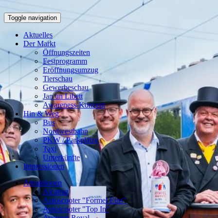
Toggle navigation
Aktuelles
Der Markt
Öffnungszeiten
Festprogramm
Eröffnungsumzug
Tierschau
Gewerbeschau
Jan un Libett
Awareness-Konzept
Hin & Weg
Bus
Nordwestbahn
PKW / Parkplätze
Taxi
Unterkünfte
Impressionen
Attraktionen
Alcatraz
Autoscooter "Formel Eins"
Autoscooter "Top In"
Avenger Royal