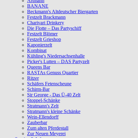
Artmann
BANANE
Beckmann's Altdeutscher Biergarten
Festzelt Brackmann
Charivari Drinkery
Die Flotte – Das Partyschiff
Festzelt Blömer
Festzelt Grieshop
Kaponierzelt
Kombinat
Kühling's Niedersachsenhalle
Picker's Lutten – DAS Partyzelt
Queens Bar
RASTAs Genuss Quartier
Ritzer
Schäfers Fetenscheune
Schirm-Bar
Sir George - Das Ü-40 Zelt
Stoppel-Schänke
Stratmann's Zelt
Stratmann's kleine Schänke
Wein-Ellendorff
Zauberbar
Zum alten Pferdestall
Zur Neuen Meyerei