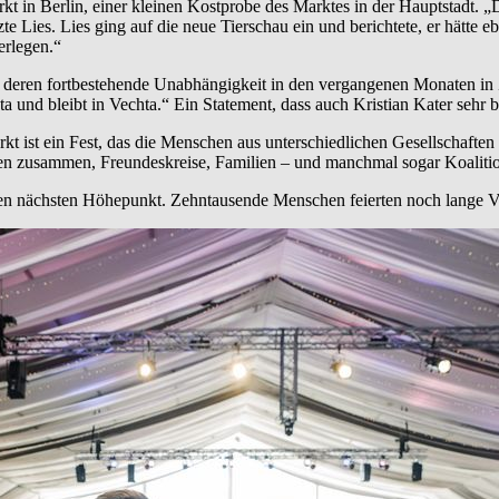
t in Berlin, einer kleinen Kostprobe des Marktes in der Hauptstadt. „D
rzte Lies. Lies ging auf die neue Tierschau ein und berichtete, er hätte 
erlegen.“
ta, deren fortbestehende Unabhängigkeit in den vergangenen Monaten in
a und bleibt in Vechta.“ Ein Statement, dass auch Kristian Kater sehr 
t ist ein Fest, das die Menschen aus unterschiedlichen Gesellschaften
onen zusammen, Freundeskreise, Familien – und manchmal sogar Koaliti
en nächsten Höhepunkt. Zehntausende Menschen feierten noch lange Vec