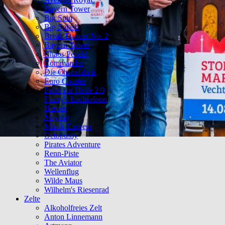
Bayern Tower
Big Spin
Big Splash
Break Dancer No. 2
Bayern Tower
Chaos Pendel
Commander
Die Chaosfabrik
Euro Coaster
Fahrt zur Hölle 2.0
Fuzzy's Lachsaloon
Heroes
Mayday
Musik-Express
Octopussy
Pirates Adventure
Renn-Piste
The Aviator
Wellenflug
Wilde Maus
Wilhelm's Riesenrad
Zelte
Alkoholfreies Zelt
Anton Linnemann