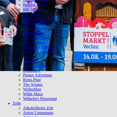
Bayern Tower
Big Spin
Big Splash
Break Dancer No. 2
Bayern Tower
Chaos Pendel
Commander
Die Chaosfabrik
Euro Coaster
Fahrt zur Hölle 2.0
Fuzzy's Lachsaloon
Heroes
Mayday
Musik-Express
Octopussy
Pirates Adventure
Renn-Piste
The Aviator
Wellenflug
Wilde Maus
Wilhelm's Riesenrad
Zelte
Alkoholfreies Zelt
Anton Linnemann