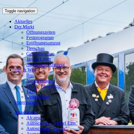
Toggle navigation
Aktuelles
Der Markt
Öffnungszeiten
Festprogramm
Eröffnungsumzug
Tierschau
Gewerbeschau
Jan un Libett
Awareness-Konzept
Hin & Weg
Bus
Nordwestbahn
PKW / Parkplätze
Taxi
Unterkünfte
Impressionen
Attraktionen
Alcatraz
Autoscooter "Formel Eins"
Autoscooter "Top In"
Avenger Royal