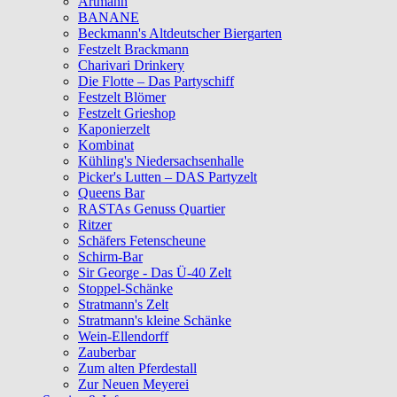
Artmann
BANANE
Beckmann's Altdeutscher Biergarten
Festzelt Brackmann
Charivari Drinkery
Die Flotte – Das Partyschiff
Festzelt Blömer
Festzelt Grieshop
Kaponierzelt
Kombinat
Kühling's Niedersachsenhalle
Picker's Lutten – DAS Partyzelt
Queens Bar
RASTAs Genuss Quartier
Ritzer
Schäfers Fetenscheune
Schirm-Bar
Sir George - Das Ü-40 Zelt
Stoppel-Schänke
Stratmann's Zelt
Stratmann's kleine Schänke
Wein-Ellendorff
Zauberbar
Zum alten Pferdestall
Zur Neuen Meyerei