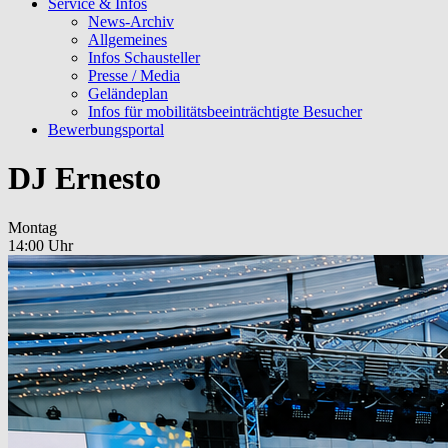
Service & Infos
News-Archiv
Allgemeines
Infos Schausteller
Presse / Media
Geländeplan
Infos für mobilitätsbeeinträchtigte Besucher
Bewerbungsportal
DJ Ernesto
Montag
14:00 Uhr