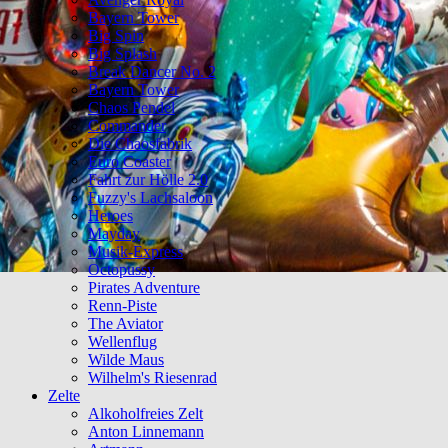
Bayern Tower
Big Spin
Big Splash
Break Dancer No. 2
Bayern Tower
Chaos Pendel
Commander
Die Chaosfabrik
Euro Coaster
Fahrt zur Hölle 2.0
Fuzzy's Lachsaloon
Heroes
Mayday
Musik-Express
Octopussy
Pirates Adventure
Renn-Piste
The Aviator
Wellenflug
Wilde Maus
Wilhelm's Riesenrad
Zelte
Alkoholfreies Zelt
Anton Linnemann