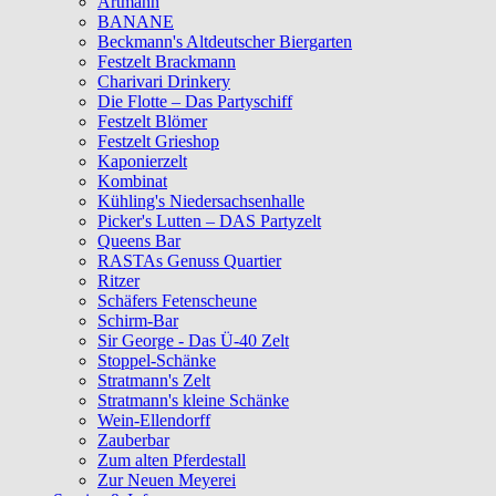
Artmann
BANANE
Beckmann's Altdeutscher Biergarten
Festzelt Brackmann
Charivari Drinkery
Die Flotte – Das Partyschiff
Festzelt Blömer
Festzelt Grieshop
Kaponierzelt
Kombinat
Kühling's Niedersachsenhalle
Picker's Lutten – DAS Partyzelt
Queens Bar
RASTAs Genuss Quartier
Ritzer
Schäfers Fetenscheune
Schirm-Bar
Sir George - Das Ü-40 Zelt
Stoppel-Schänke
Stratmann's Zelt
Stratmann's kleine Schänke
Wein-Ellendorff
Zauberbar
Zum alten Pferdestall
Zur Neuen Meyerei