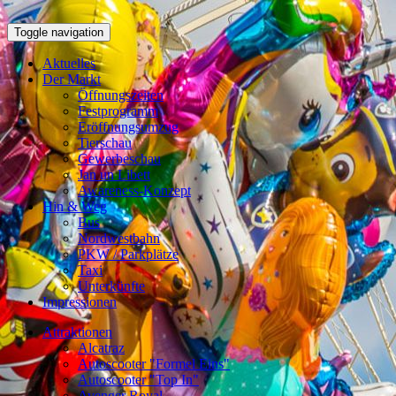
Toggle navigation
Aktuelles
Der Markt
Öffnungszeiten
Festprogramm
Eröffnungsumzug
Tierschau
Gewerbeschau
Jan un Libett
Awareness-Konzept
Hin & Weg
Bus
Nordwestbahn
PKW / Parkplätze
Taxi
Unterkünfte
Impressionen
Attraktionen
Alcatraz
Autoscooter "Formel Eins"
Autoscooter "Top In"
Avenger Royal