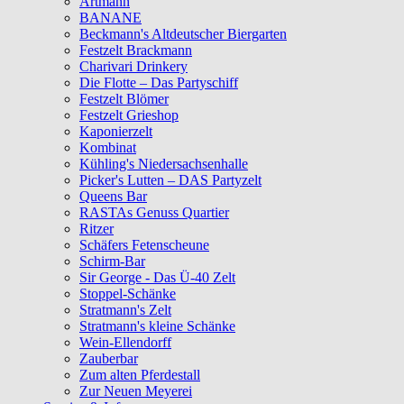
Artmann
BANANE
Beckmann's Altdeutscher Biergarten
Festzelt Brackmann
Charivari Drinkery
Die Flotte – Das Partyschiff
Festzelt Blömer
Festzelt Grieshop
Kaponierzelt
Kombinat
Kühling's Niedersachsenhalle
Picker's Lutten – DAS Partyzelt
Queens Bar
RASTAs Genuss Quartier
Ritzer
Schäfers Fetenscheune
Schirm-Bar
Sir George - Das Ü-40 Zelt
Stoppel-Schänke
Stratmann's Zelt
Stratmann's kleine Schänke
Wein-Ellendorff
Zauberbar
Zum alten Pferdestall
Zur Neuen Meyerei