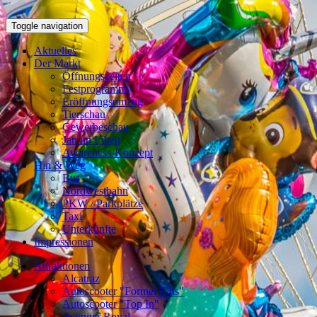
Toggle navigation
Aktuelles
Der Markt
Öffnungszeiten
Festprogramm
Eröffnungsumzug
Tierschau
Gewerbeschau
Jan un Libett
Awareness-Konzept
Hin & Weg
Bus
Nordwestbahn
PKW / Parkplätze
Taxi
Unterkünfte
Impressionen
Attraktionen
Alcatraz
Autoscooter "Formel Eins"
Autoscooter "Top In"
Avenger Royal