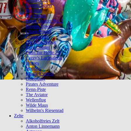
Bayern Tower
Big Spin
Big Splash
Break Dancer No. 2
Bayern Tower
Chaos Pendel
Commander
Die Chaosfabrik
Euro Coaster
Fahrt zur Hölle 2.0
Fuzzy's Lachsaloon
Heroes
Mayday
Musik-Express
Octopussy
Pirates Adventure
Renn-Piste
The Aviator
Wellenflug
Wilde Maus
Wilhelm's Riesenrad
Zelte
Alkoholfreies Zelt
Anton Linnemann