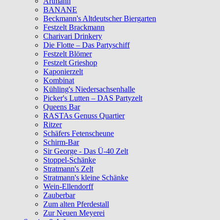
Artmann
BANANE
Beckmann's Altdeutscher Biergarten
Festzelt Brackmann
Charivari Drinkery
Die Flotte – Das Partyschiff
Festzelt Blömer
Festzelt Grieshop
Kaponierzelt
Kombinat
Kühling's Niedersachsenhalle
Picker's Lutten – DAS Partyzelt
Queens Bar
RASTAs Genuss Quartier
Ritzer
Schäfers Fetenscheune
Schirm-Bar
Sir George - Das Ü-40 Zelt
Stoppel-Schänke
Stratmann's Zelt
Stratmann's kleine Schänke
Wein-Ellendorff
Zauberbar
Zum alten Pferdestall
Zur Neuen Meyerei