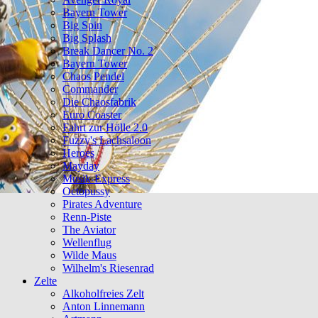
Bayern Tower
Big Spin
Big Splash
Break Dancer No. 2
Bayern Tower
Chaos Pendel
Commander
Die Chaosfabrik
Euro Coaster
Fahrt zur Hölle 2.0
Fuzzy's Lachsaloon
Heroes
Mayday
Musik-Express
Octopussy
Pirates Adventure
Renn-Piste
The Aviator
Wellenflug
Wilde Maus
Wilhelm's Riesenrad
Zelte
Alkoholfreies Zelt
Anton Linnemann