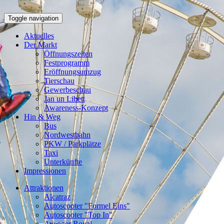
Toggle navigation
Aktuelles
Der Markt
Öffnungszeiten
Festprogramm
Eröffnungsumzug
Tierschau
Gewerbeschau
Jan un Libett
Awareness-Konzept
Hin & Weg
Bus
Nordwestbahn
PKW / Parkplätze
Taxi
Unterkünfte
Impressionen
Attraktionen
Alcatraz
Autoscooter "Formel Eins"
Autoscooter "Top In"
Avenger Royal