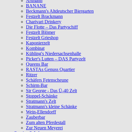
Artmann
BANANE
Beckmann's Altdeutscher Biergarten
Festzelt Brackmann
Charivari Drinkery
Die Flotte – Das Partyschiff
Festzelt Blömer
Festzelt Grieshop
Kaponierzelt
Kombinat
Kühling's Niedersachsenhalle
Picker's Lutten – DAS Partyzelt
Queens Bar
RASTAs Genuss Quartier
Ritzer
Schäfers Fetenscheune
Schirm-Bar
Sir George - Das Ü-40 Zelt
Stoppel-Schänke
Stratmann's Zelt
Stratmann's kleine Schänke
Wein-Ellendorff
Zauberbar
Zum alten Pferdestall
Zur Neuen Meyerei