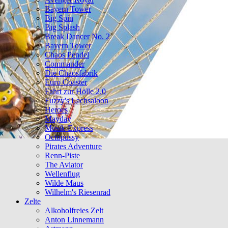
Bayern Tower
Big Spin
Big Splash
Break Dancer No. 2
Bayern Tower
Chaos Pendel
Commander
Die Chaosfabrik
Euro Coaster
Fahrt zur Hölle 2.0
Fuzzy's Lachsaloon
Heroes
Mayday
Musik-Express
Octopussy
Pirates Adventure
Renn-Piste
The Aviator
Wellenflug
Wilde Maus
Wilhelm's Riesenrad
Zelte
Alkoholfreies Zelt
Anton Linnemann