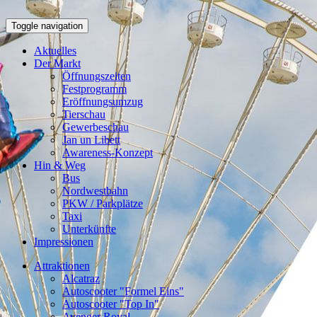
Toggle navigation
Aktuelles
Der Markt
Öffnungszeiten
Festprogramm
Eröffnungsumzug
Tierschau
Gewerbeschau
Jan un Libett
Awareness-Konzept
Hin & Weg
Bus
Nordwestbahn
PKW / Parkplätze
Taxi
Unterkünfte
Impressionen
Attraktionen
Alcatraz
Autoscooter "Formel Eins"
Autoscooter "Top In"
Avenger Royal