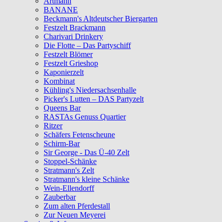
Artmann
BANANE
Beckmann's Altdeutscher Biergarten
Festzelt Brackmann
Charivari Drinkery
Die Flotte – Das Partyschiff
Festzelt Blömer
Festzelt Grieshop
Kaponierzelt
Kombinat
Kühling's Niedersachsenhalle
Picker's Lutten – DAS Partyzelt
Queens Bar
RASTAs Genuss Quartier
Ritzer
Schäfers Fetenscheune
Schirm-Bar
Sir George - Das Ü-40 Zelt
Stoppel-Schänke
Stratmann's Zelt
Stratmann's kleine Schänke
Wein-Ellendorff
Zauberbar
Zum alten Pferdestall
Zur Neuen Meyerei