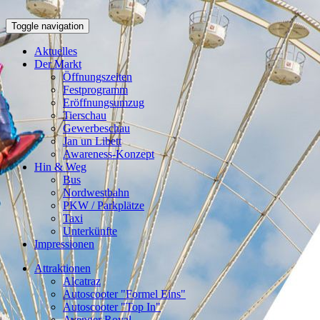
Toggle navigation
Aktuelles
Der Markt
Öffnungszeiten
Festprogramm
Eröffnungsumzug
Tierschau
Gewerbeschau
Jan un Libett
Awareness-Konzept
Hin & Weg
Bus
Nordwestbahn
PKW / Parkplätze
Taxi
Unterkünfte
Impressionen
Attraktionen
Alcatraz
Autoscooter "Formel Eins"
Autoscooter "Top In"
Avenger Royal