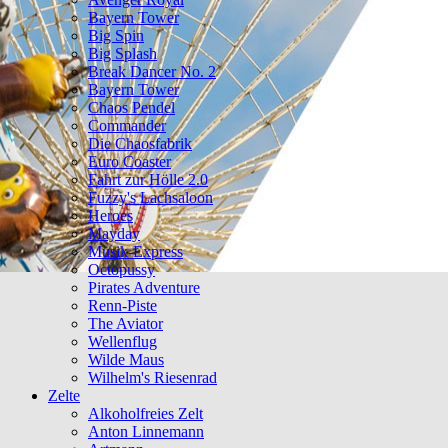
Bayern Tower
Big Spin
Big Splash
Break Dancer No. 2
Bayern Tower
Chaos Pendel
Commander
Die Chaosfabrik
Euro Coaster
Fahrt zur Hölle 2.0
Fuzzy's Lachsaloon
Heroes
Mayday
Musik-Express
Octopussy
Pirates Adventure
Renn-Piste
The Aviator
Wellenflug
Wilde Maus
Wilhelm's Riesenrad
Zelte
Alkoholfreies Zelt
Anton Linnemann