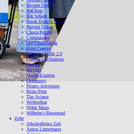
Bayern Tower
Big Spin
Big Splash
Break Dancer No. 2
Bayern Tower
Chaos Pendel
Commander
Die Chaosfabrik
Euro Coaster
Fahrt zur Hölle 2.0
Fuzzy's Lachsaloon
Heroes
Mayday
Musik-Express
Octopussy
Pirates Adventure
Renn-Piste
The Aviator
Wellenflug
Wilde Maus
Wilhelm's Riesenrad
Zelte
Alkoholfreies Zelt
Anton Linnemann