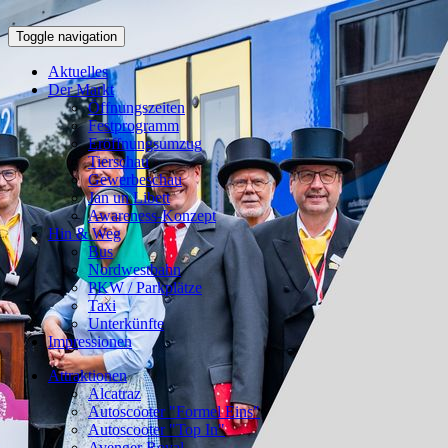
Toggle navigation
Aktuelles
Der Markt
Öffnungszeiten
Festprogramm
Eröffnungsumzug
Tierschau
Gewerbeschau
Jan un Libett
Awareness-Konzept
Hin & Weg
Bus
Nordwestbahn
PKW / Parkplätze
Taxi
Unterkünfte
Impressionen
Attraktionen
Alcatraz
Autoscooter "Formel Eins"
Autoscooter "Top In"
Avenger Royal