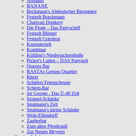
Artmann
BANANE
Beckmann's Altdeutscher Biergarten
Festzelt Brackmann
Charivari Drinkery
Die Flotte – Das Partyschiff
Festzelt Blömer
Festzelt Grieshop
Kaponierzelt
Kombinat
Kühling's Niedersachsenhalle
Picker's Lutten – DAS Partyzelt
Queens Bar
RASTAs Genuss Quartier
Ritzer
Schäfers Fetenscheune
Schirm-Bar
Sir George - Das Ü-40 Zelt
Stoppel-Schänke
Stratmann's Zelt
Stratmann's kleine Schänke
Wein-Ellendorff
Zauberbar
Zum alten Pferdestall
Zur Neuen Meyerei