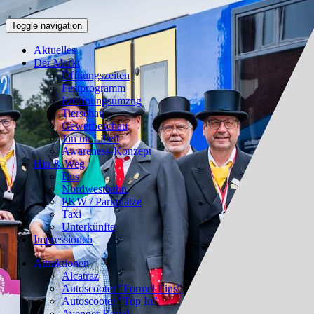
Toggle navigation
Aktuelles
Der Markt
Öffnungszeiten
Festprogramm
Eröffnungsumzug
Tierschau
Gewerbeschau
Jan un Libett
Awareness-Konzept
Hin & Weg
Bus
Nordwestbahn
PKW / Parkplätze
Taxi
Unterkünfte
Impressionen
Attraktionen
Alcatraz
Autoscooter "Formel Eins"
Autoscooter "Top In"
Avenger Royal