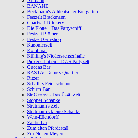
Artmann
BANANE
Beckmann's Altdeutscher Biergarten
Festzelt Brackmann
Charivari Drinkery
Die Flotte – Das Partyschiff
Festzelt Blömer
Festzelt Grieshop
Kaponierzelt
Kombinat
Kühling's Niedersachsenhalle
Picker's Lutten – DAS Partyzelt
Queens Bar
RASTAs Genuss Quartier
Ritzer
Schäfers Fetenscheune
Schirm-Bar
Sir George - Das Ü-40 Zelt
Stoppel-Schänke
Stratmann's Zelt
Stratmann's kleine Schänke
Wein-Ellendorff
Zauberbar
Zum alten Pferdestall
Zur Neuen Meyerei