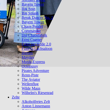
Bayern Tower
Big Spin
Big Splash
Break Dancer No. 2
Bayern Tower
Chaos Pendel
Commander
Die Chaosfabrik
Euro Coaster
Fahrt zur Hölle 2.0
Fuzzy's Lachsaloon
Heroes
Mayday
Musik-Express
Octopussy
Pirates Adventure
Renn-Piste
The Aviator
Wellenflug
Wilde Maus
Wilhelm's Riesenrad
Zelte
Alkoholfreies Zelt
Anton Linnemann