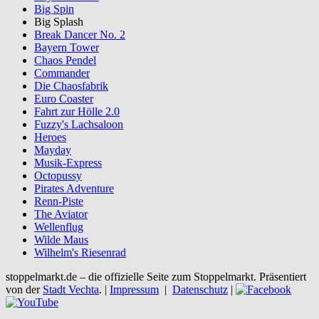
Big Spin
Big Splash
Break Dancer No. 2
Bayern Tower
Chaos Pendel
Commander
Die Chaosfabrik
Euro Coaster
Fahrt zur Hölle 2.0
Fuzzy's Lachsaloon
Heroes
Mayday
Musik-Express
Octopussy
Pirates Adventure
Renn-Piste
The Aviator
Wellenflug
Wilde Maus
Wilhelm's Riesenrad
stoppelmarkt.de – die offizielle Seite zum Stoppelmarkt. Präsentiert
von der
Stadt Vechta
. |
Impressum
|
Datenschutz
|