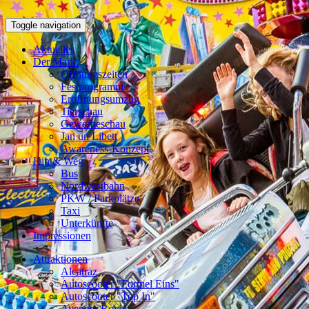
Toggle navigation
Aktuelles
Der Markt
Öffnungszeiten
Festprogramm
Eröffnungsumzug
Tierschau
Gewerbeschau
Jan un Libett
Awareness-Konzept
Hin & Weg
Bus
Nordwestbahn
PKW / Parkplätze
Taxi
Unterkünfte
Impressionen
Attraktionen
Alcatraz
Autoscooter "Formel Eins"
Autoscooter "Top In"
Avenger Royal