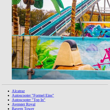
Alcatraz
Autoscooter "Formel Eins"
Autoscooter "Top In"
Avenger Royal
Bayern Tower