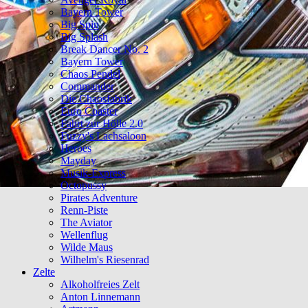
Bayern Tower
Big Spin
Big Splash
Break Dancer No. 2
Bayern Tower
Chaos Pendel
Commander
Die Chaosfabrik
Euro Coaster
Fahrt zur Hölle 2.0
Fuzzy's Lachsaloon
Heroes
Mayday
Musik-Express
Octopussy
Pirates Adventure
Renn-Piste
The Aviator
Wellenflug
Wilde Maus
Wilhelm's Riesenrad
Zelte
Alkoholfreies Zelt
Anton Linnemann