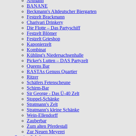
Artmann
BANANE
Beckmann's Altdeutscher Biergarten
Festzelt Brackmann
Charivari Drinkery
Die Flotte – Das Partyschiff
Festzelt Blömer
Festzelt Grieshop
Kaponierzelt
Kombinat
Kühling's Niedersachsenhalle
Picker's Lutten – DAS Partyzelt
Queens Bar
RASTAs Genuss Quartier
Ritzer
Schäfers Fetenscheune
Schirm-Bar
Sir George - Das Ü-40 Zelt
Stoppel-Schänke
Stratmann's Zelt
Stratmann's kleine Schänke
Wein-Ellendorff
Zauberbar
Zum alten Pferdestall
Zur Neuen Meyerei