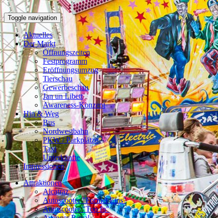
Toggle navigation
Aktuelles
Der Markt
Öffnungszeiten
Festprogramm
Eröffnungsumzug
Tierschau
Gewerbeschau
Jan un Libett
Awareness-Konzept
Hin & Weg
Bus
Nordwestbahn
PKW / Parkplätze
Taxi
Unterkünfte
Impressionen
Attraktionen
Alcatraz
Autoscooter "Formel Eins"
Autoscooter "Top In"
Avenger Royal