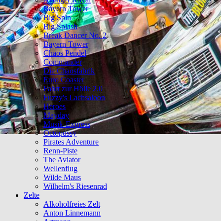
Bayern Tower
Big Spin
Big Splash
Break Dancer No. 2
Bayern Tower
Chaos Pendel
Commander
Die Chaosfabrik
Euro Coaster
Fahrt zur Hölle 2.0
Fuzzy's Lachsaloon
Heroes
Mayday
Musik-Express
Octopussy
Pirates Adventure
Renn-Piste
The Aviator
Wellenflug
Wilde Maus
Wilhelm's Riesenrad
Zelte
Alkoholfreies Zelt
Anton Linnemann