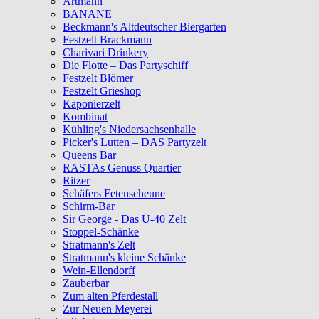
Artmann
BANANE
Beckmann's Altdeutscher Biergarten
Festzelt Brackmann
Charivari Drinkery
Die Flotte – Das Partyschiff
Festzelt Blömer
Festzelt Grieshop
Kaponierzelt
Kombinat
Kühling's Niedersachsenhalle
Picker's Lutten – DAS Partyzelt
Queens Bar
RASTAs Genuss Quartier
Ritzer
Schäfers Fetenscheune
Schirm-Bar
Sir George - Das Ü-40 Zelt
Stoppel-Schänke
Stratmann's Zelt
Stratmann's kleine Schänke
Wein-Ellendorff
Zauberbar
Zum alten Pferdestall
Zur Neuen Meyerei