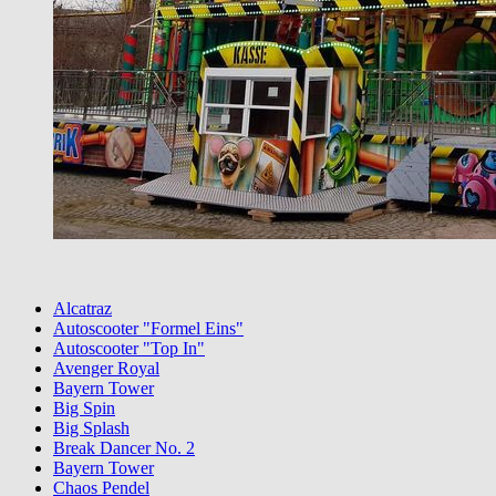
Alcatraz
Autoscooter "Formel Eins"
Autoscooter "Top In"
Avenger Royal
Bayern Tower
Big Spin
Big Splash
Break Dancer No. 2
Bayern Tower
Chaos Pendel