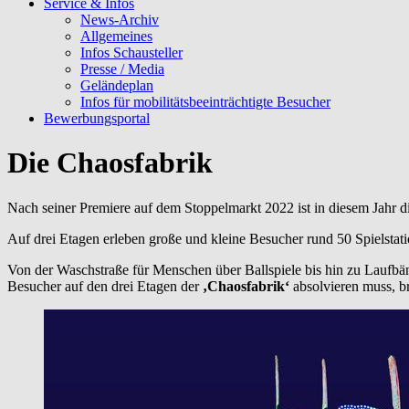
Service & Infos
News-Archiv
Allgemeines
Infos Schausteller
Presse / Media
Geländeplan
Infos für mobilitätsbeeinträchtigte Besucher
Bewerbungsportal
Die Chaosfabrik
Nach seiner Premiere auf dem Stoppelmarkt 2022 ist in diesem Jahr d
Auf drei Etagen erleben große und kleine Besucher rund 50 Spielstat
Von der Waschstraße für Menschen über Ballspiele bis hin zu Laufbänd
Besucher auf den drei Etagen der
‚Chaosfabrik‘
absolvieren muss, b