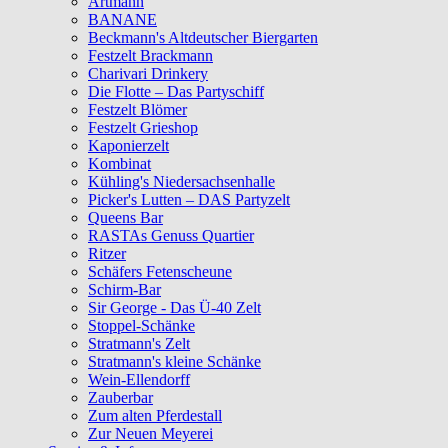
Artmann
BANANE
Beckmann's Altdeutscher Biergarten
Festzelt Brackmann
Charivari Drinkery
Die Flotte – Das Partyschiff
Festzelt Blömer
Festzelt Grieshop
Kaponierzelt
Kombinat
Kühling's Niedersachsenhalle
Picker's Lutten – DAS Partyzelt
Queens Bar
RASTAs Genuss Quartier
Ritzer
Schäfers Fetenscheune
Schirm-Bar
Sir George - Das Ü-40 Zelt
Stoppel-Schänke
Stratmann's Zelt
Stratmann's kleine Schänke
Wein-Ellendorff
Zauberbar
Zum alten Pferdestall
Zur Neuen Meyerei