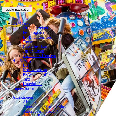
Toggle navigation
Aktuelles
Der Markt
Öffnungszeiten
Festprogramm
Eröffnungsumzug
Tierschau
Gewerbeschau
Jan un Libett
Awareness-Konzept
Hin & Weg
Bus
Nordwestbahn
PKW / Parkplätze
Taxi
Unterkünfte
Impressionen
Attraktionen
Alcatraz
Autoscooter "Formel Eins"
Autoscooter "Top In"
Avenger Royal