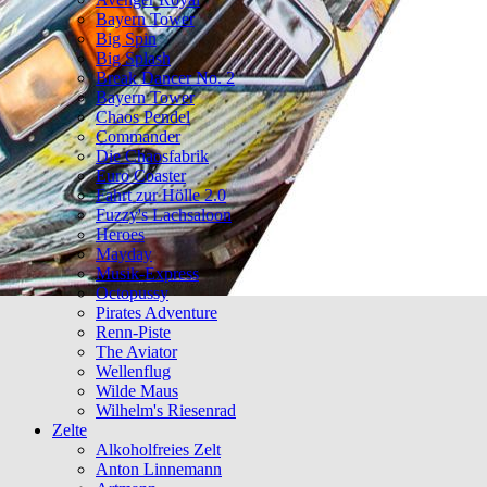
Bayern Tower
Big Spin
Big Splash
Break Dancer No. 2
Bayern Tower
Chaos Pendel
Commander
Die Chaosfabrik
Euro Coaster
Fahrt zur Hölle 2.0
Fuzzy's Lachsaloon
Heroes
Mayday
Musik-Express
Octopussy
Pirates Adventure
Renn-Piste
The Aviator
Wellenflug
Wilde Maus
Wilhelm's Riesenrad
Zelte
Alkoholfreies Zelt
Anton Linnemann