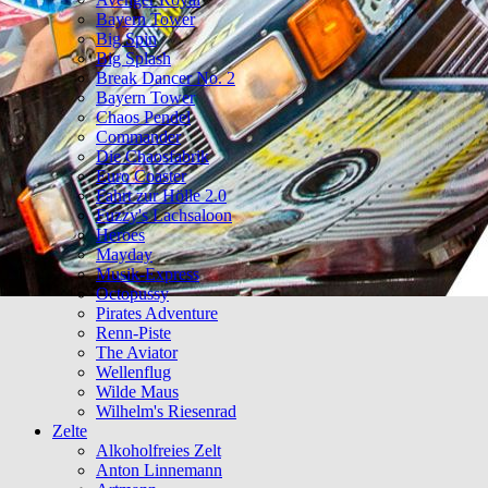
Bayern Tower
Big Spin
Big Splash
Break Dancer No. 2
Bayern Tower
Chaos Pendel
Commander
Die Chaosfabrik
Euro Coaster
Fahrt zur Hölle 2.0
Fuzzy's Lachsaloon
Heroes
Mayday
Musik-Express
Octopussy
Pirates Adventure
Renn-Piste
The Aviator
Wellenflug
Wilde Maus
Wilhelm's Riesenrad
Zelte
Alkoholfreies Zelt
Anton Linnemann