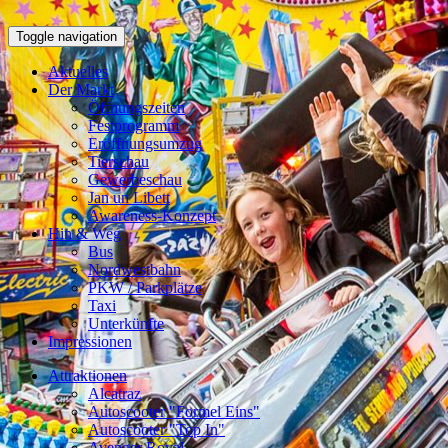
Toggle navigation
Aktuelles
Der Markt
Öffnungszeiten
Festprogramm
Eröffnungsumzug
Tierschau
Gewerbeschau
Jan un Libett
Awareness-Konzept
Hin & Weg
Bus
Nordwestbahn
PKW / Parkplätze
Taxi
Unterkünfte
Impressionen
Attraktionen
Alcatraz
Autoscooter "Formel Eins"
Autoscooter "Top In"
Avenger Royal