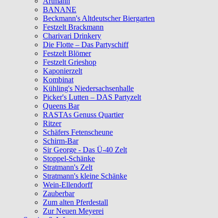
Artmann
BANANE
Beckmann's Altdeutscher Biergarten
Festzelt Brackmann
Charivari Drinkery
Die Flotte – Das Partyschiff
Festzelt Blömer
Festzelt Grieshop
Kaponierzelt
Kombinat
Kühling's Niedersachsenhalle
Picker's Lutten – DAS Partyzelt
Queens Bar
RASTAs Genuss Quartier
Ritzer
Schäfers Fetenscheune
Schirm-Bar
Sir George - Das Ü-40 Zelt
Stoppel-Schänke
Stratmann's Zelt
Stratmann's kleine Schänke
Wein-Ellendorff
Zauberbar
Zum alten Pferdestall
Zur Neuen Meyerei