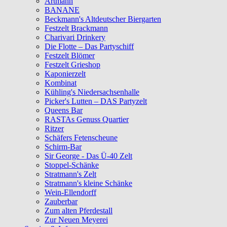
Artmann
BANANE
Beckmann's Altdeutscher Biergarten
Festzelt Brackmann
Charivari Drinkery
Die Flotte – Das Partyschiff
Festzelt Blömer
Festzelt Grieshop
Kaponierzelt
Kombinat
Kühling's Niedersachsenhalle
Picker's Lutten – DAS Partyzelt
Queens Bar
RASTAs Genuss Quartier
Ritzer
Schäfers Fetenscheune
Schirm-Bar
Sir George - Das Ü-40 Zelt
Stoppel-Schänke
Stratmann's Zelt
Stratmann's kleine Schänke
Wein-Ellendorff
Zauberbar
Zum alten Pferdestall
Zur Neuen Meyerei