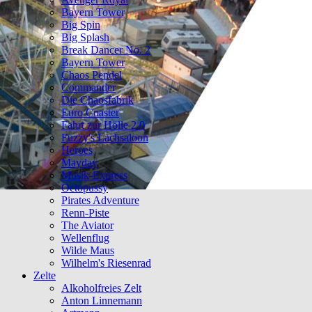
Bayern Tower
Big Spin
Big Splash
Break Dancer No. 2
Bayern Tower
Chaos Pendel
Commander
Die Chaosfabrik
Euro Coaster
Fahrt zur Hölle 2.0
Fuzzy's Lachsaloon
Heroes
Mayday
Musik-Express
Octopussy
Pirates Adventure
Renn-Piste
The Aviator
Wellenflug
Wilde Maus
Wilhelm's Riesenrad
Zelte
Alkoholfreies Zelt
Anton Linnemann