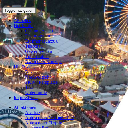
Toggle navigation
Aktuelles
Der Markt
Öffnungszeiten
Festprogramm
Eröffnungsumzug
Tierschau
Gewerbeschau
Jan un Libett
Awareness-Konzept
Hin & Weg
Bus
Nordwestbahn
PKW / Parkplätze
Taxi
Unterkünfte
Impressionen
Attraktionen
Alcatraz
Autoscooter "Formel Eins"
Autoscooter "Top In"
Avenger Royal