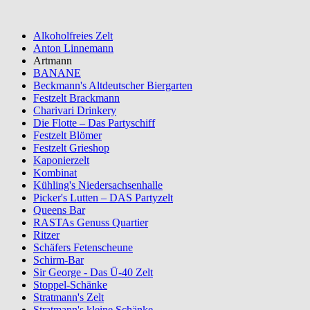
Alkoholfreies Zelt
Anton Linnemann
Artmann
BANANE
Beckmann's Altdeutscher Biergarten
Festzelt Brackmann
Charivari Drinkery
Die Flotte – Das Partyschiff
Festzelt Blömer
Festzelt Grieshop
Kaponierzelt
Kombinat
Kühling's Niedersachsenhalle
Picker's Lutten – DAS Partyzelt
Queens Bar
RASTAs Genuss Quartier
Ritzer
Schäfers Fetenscheune
Schirm-Bar
Sir George - Das Ü-40 Zelt
Stoppel-Schänke
Stratmann's Zelt
Stratmann's kleine Schänke