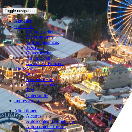
Toggle navigation
Aktuelles
Der Markt
Öffnungszeiten
Festprogramm
Eröffnungsumzug
Tierschau
Gewerbeschau
Jan un Libett
Awareness-Konzept
Hin & Weg
Bus
Nordwestbahn
PKW / Parkplätze
Taxi
Unterkünfte
Impressionen
Attraktionen
Alcatraz
Autoscooter "Formel Eins"
Autoscooter "Top In"
Avenger Royal