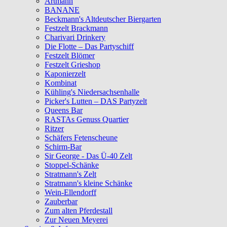
Artmann
BANANE
Beckmann's Altdeutscher Biergarten
Festzelt Brackmann
Charivari Drinkery
Die Flotte – Das Partyschiff
Festzelt Blömer
Festzelt Grieshop
Kaponierzelt
Kombinat
Kühling's Niedersachsenhalle
Picker's Lutten – DAS Partyzelt
Queens Bar
RASTAs Genuss Quartier
Ritzer
Schäfers Fetenscheune
Schirm-Bar
Sir George - Das Ü-40 Zelt
Stoppel-Schänke
Stratmann's Zelt
Stratmann's kleine Schänke
Wein-Ellendorff
Zauberbar
Zum alten Pferdestall
Zur Neuen Meyerei