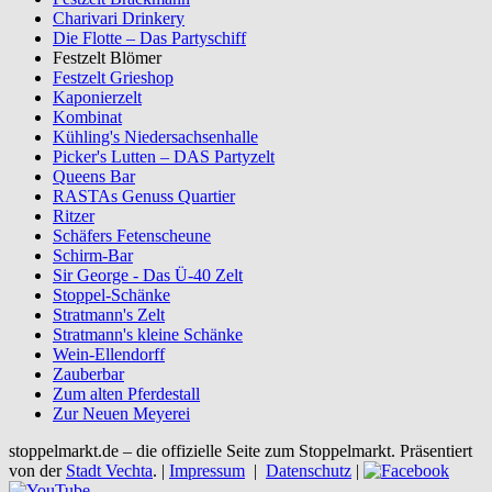
Charivari Drinkery
Die Flotte – Das Partyschiff
Festzelt Blömer
Festzelt Grieshop
Kaponierzelt
Kombinat
Kühling's Niedersachsenhalle
Picker's Lutten – DAS Partyzelt
Queens Bar
RASTAs Genuss Quartier
Ritzer
Schäfers Fetenscheune
Schirm-Bar
Sir George - Das Ü-40 Zelt
Stoppel-Schänke
Stratmann's Zelt
Stratmann's kleine Schänke
Wein-Ellendorff
Zauberbar
Zum alten Pferdestall
Zur Neuen Meyerei
stoppelmarkt.de – die offizielle Seite zum Stoppelmarkt. Präsentiert
von der
Stadt Vechta
. |
Impressum
|
Datenschutz
|