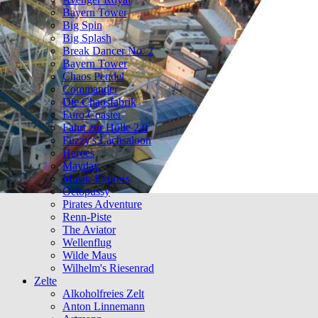
Bayern Tower
Big Spin
Big Splash
Break Dancer No. 2
Bayern Tower
Chaos Pendel
Commander
Die Chaosfabrik
Euro Coaster
Fahrt zur Hölle 2.0
Fuzzy's Lachsaloon
Heroes
Mayday
Musik-Express
Octopussy
Pirates Adventure
Renn-Piste
The Aviator
Wellenflug
Wilde Maus
Wilhelm's Riesenrad
Zelte
Alkoholfreies Zelt
Anton Linnemann