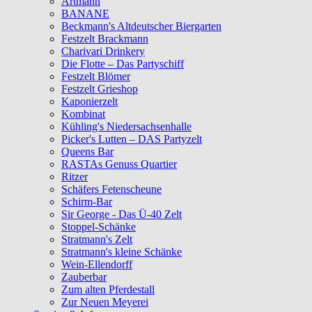
Artmann
BANANE
Beckmann's Altdeutscher Biergarten
Festzelt Brackmann
Charivari Drinkery
Die Flotte – Das Partyschiff
Festzelt Blömer
Festzelt Grieshop
Kaponierzelt
Kombinat
Kühling's Niedersachsenhalle
Picker's Lutten – DAS Partyzelt
Queens Bar
RASTAs Genuss Quartier
Ritzer
Schäfers Fetenscheune
Schirm-Bar
Sir George - Das Ü-40 Zelt
Stoppel-Schänke
Stratmann's Zelt
Stratmann's kleine Schänke
Wein-Ellendorff
Zauberbar
Zum alten Pferdestall
Zur Neuen Meyerei