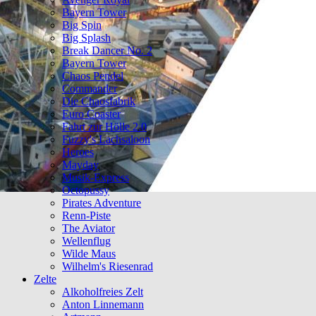
Bayern Tower
Big Spin
Big Splash
Break Dancer No. 2
Bayern Tower
Chaos Pendel
Commander
Die Chaosfabrik
Euro Coaster
Fahrt zur Hölle 2.0
Fuzzy's Lachsaloon
Heroes
Mayday
Musik-Express
Octopussy
Pirates Adventure
Renn-Piste
The Aviator
Wellenflug
Wilde Maus
Wilhelm's Riesenrad
Zelte
Alkoholfreies Zelt
Anton Linnemann