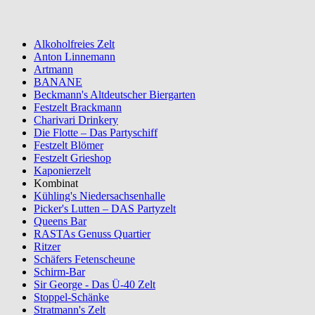
Alkoholfreies Zelt
Anton Linnemann
Artmann
BANANE
Beckmann's Altdeutscher Biergarten
Festzelt Brackmann
Charivari Drinkery
Die Flotte – Das Partyschiff
Festzelt Blömer
Festzelt Grieshop
Kaponierzelt
Kombinat
Kühling's Niedersachsenhalle
Picker's Lutten – DAS Partyzelt
Queens Bar
RASTAs Genuss Quartier
Ritzer
Schäfers Fetenscheune
Schirm-Bar
Sir George - Das Ü-40 Zelt
Stoppel-Schänke
Stratmann's Zelt