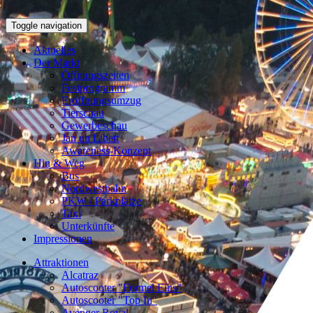
Toggle navigation
Aktuelles
Der Markt
Öffnungszeiten
Festprogramm
Eröffnungsumzug
Tierschau
Gewerbeschau
Jan un Libett
Awareness-Konzept
Hin & Weg
Bus
Nordwestbahn
PKW / Parkplätze
Taxi
Unterkünfte
Impressionen
Attraktionen
Alcatraz
Autoscooter "Formel Eins"
Autoscooter "Top In"
Avenger Royal