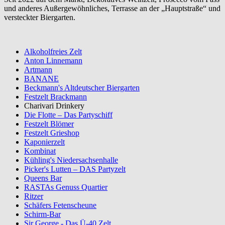
und anderes Außergewöhnliches, Terrasse an der „Hauptstraße“ und
versteckter Biergarten.
Alkoholfreies Zelt
Anton Linnemann
Artmann
BANANE
Beckmann's Altdeutscher Biergarten
Festzelt Brackmann
Charivari Drinkery
Die Flotte – Das Partyschiff
Festzelt Blömer
Festzelt Grieshop
Kaponierzelt
Kombinat
Kühling's Niedersachsenhalle
Picker's Lutten – DAS Partyzelt
Queens Bar
RASTAs Genuss Quartier
Ritzer
Schäfers Fetenscheune
Schirm-Bar
Sir George - Das Ü-40 Zelt