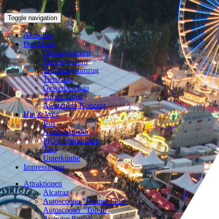
Toggle navigation
Aktuelles
Der Markt
Öffnungszeiten
Festprogramm
Eröffnungsumzug
Tierschau
Gewerbeschau
Jan un Libett
Awareness-Konzept
Hin & Weg
Bus
Nordwestbahn
PKW / Parkplätze
Taxi
Unterkünfte
Impressionen
Attraktionen
Alcatraz
Autoscooter "Formel Eins"
Autoscooter "Top In"
Avenger Royal