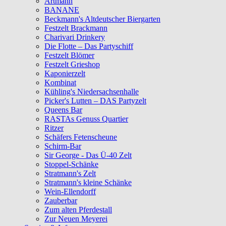
Artmann
BANANE
Beckmann's Altdeutscher Biergarten
Festzelt Brackmann
Charivari Drinkery
Die Flotte – Das Partyschiff
Festzelt Blömer
Festzelt Grieshop
Kaponierzelt
Kombinat
Kühling's Niedersachsenhalle
Picker's Lutten – DAS Partyzelt
Queens Bar
RASTAs Genuss Quartier
Ritzer
Schäfers Fetenscheune
Schirm-Bar
Sir George - Das Ü-40 Zelt
Stoppel-Schänke
Stratmann's Zelt
Stratmann's kleine Schänke
Wein-Ellendorff
Zauberbar
Zum alten Pferdestall
Zur Neuen Meyerei