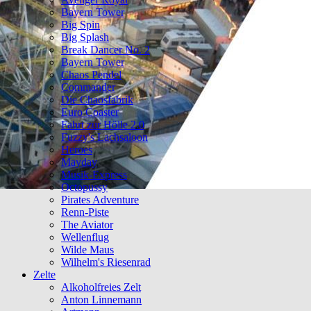
Bayern Tower
Big Spin
Big Splash
Break Dancer No. 2
Bayern Tower
Chaos Pendel
Commander
Die Chaosfabrik
Euro Coaster
Fahrt zur Hölle 2.0
Fuzzy's Lachsaloon
Heroes
Mayday
Musik-Express
Octopussy
Pirates Adventure
Renn-Piste
The Aviator
Wellenflug
Wilde Maus
Wilhelm's Riesenrad
Zelte
Alkoholfreies Zelt
Anton Linnemann