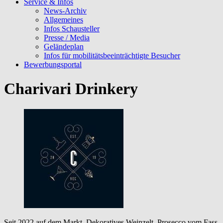
Service & Infos
News-Archiv
Allgemeines
Infos Schausteller
Presse / Media
Geländeplan
Infos für mobilitätsbeeinträchtigte Besucher
Bewerbungsportal
Charivari Drinkery
Seit 2022 auf dem Markt, Dekoratives Weinzelt, Prosecco vom Fass