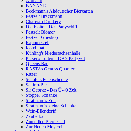
Artmann
BANANE
Beckmann's Altdeutscher Biergarten
Festzelt Brackmann
Charivari Drinkery
Die Flotte – Das Partyschiff
Festzelt Blömer
Festzelt Grieshop
Kaponierzelt
Kombinat
Kühling's Niedersachsenhalle
Picker's Lutten – DAS Partyzelt
Queens Bar
RASTAs Genuss Quartier
Ritzer
Schäfers Fetenscheune
Schirm-Bar
Sir George - Das Ü-40 Zelt
Stoppel-Schänke
Stratmann's Zelt
Stratmann's kleine Schänke
Wein-Ellendorff
Zauberbar
Zum alten Pferdestall
Zur Neuen Meyerei