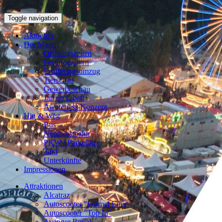
Toggle navigation
Aktuelles
Der Markt
Öffnungszeiten
Festprogramm
Eröffnungsumzug
Tierschau
Gewerbeschau
Jan un Libett
Awareness-Konzept
Hin & Weg
Bus
Nordwestbahn
PKW / Parkplätze
Taxi
Unterkünfte
Impressionen
Attraktionen
Alcatraz
Autoscooter "Formel Eins"
Autoscooter "Top In"
Avenger Royal