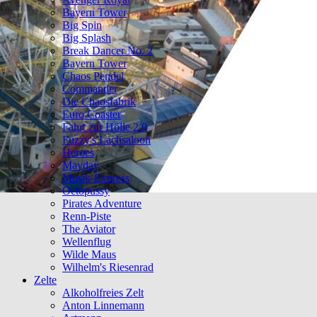
Bayern Tower
Big Spin
Big Splash
Break Dancer No. 2
Bayern Tower
Chaos Pendel
Commander
Die Chaosfabrik
Euro Coaster
Fahrt zur Hölle 2.0
Fuzzy's Lachsaloon
Heroes
Mayday
Musik-Express
Octopussy
Pirates Adventure
Renn-Piste
The Aviator
Wellenflug
Wilde Maus
Wilhelm's Riesenrad
Zelte
Alkoholfreies Zelt
Anton Linnemann