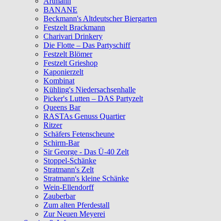
Artmann
BANANE
Beckmann's Altdeutscher Biergarten
Festzelt Brackmann
Charivari Drinkery
Die Flotte – Das Partyschiff
Festzelt Blömer
Festzelt Grieshop
Kaponierzelt
Kombinat
Kühling's Niedersachsenhalle
Picker's Lutten – DAS Partyzelt
Queens Bar
RASTAs Genuss Quartier
Ritzer
Schäfers Fetenscheune
Schirm-Bar
Sir George - Das Ü-40 Zelt
Stoppel-Schänke
Stratmann's Zelt
Stratmann's kleine Schänke
Wein-Ellendorff
Zauberbar
Zum alten Pferdestall
Zur Neuen Meyerei