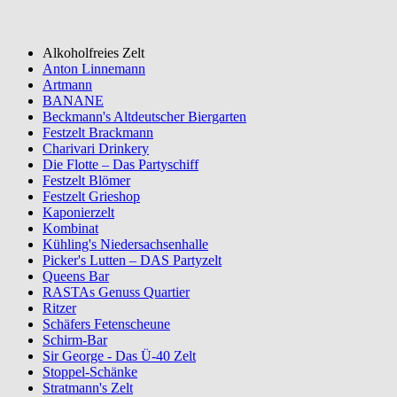
Alkoholfreies Zelt
Anton Linnemann
Artmann
BANANE
Beckmann's Altdeutscher Biergarten
Festzelt Brackmann
Charivari Drinkery
Die Flotte – Das Partyschiff
Festzelt Blömer
Festzelt Grieshop
Kaponierzelt
Kombinat
Kühling's Niedersachsenhalle
Picker's Lutten – DAS Partyzelt
Queens Bar
RASTAs Genuss Quartier
Ritzer
Schäfers Fetenscheune
Schirm-Bar
Sir George - Das Ü-40 Zelt
Stoppel-Schänke
Stratmann's Zelt