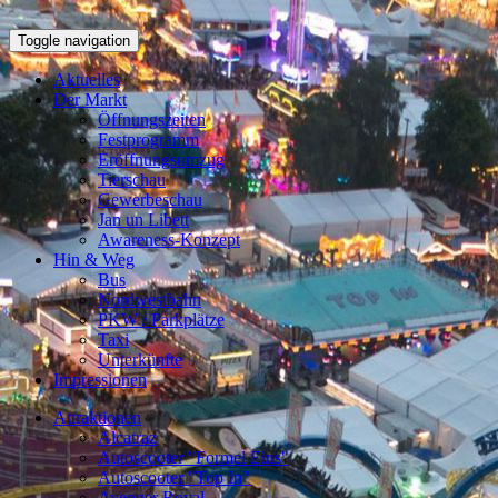
Toggle navigation
Aktuelles
Der Markt
Öffnungszeiten
Festprogramm
Eröffnungsumzug
Tierschau
Gewerbeschau
Jan un Libett
Awareness-Konzept
Hin & Weg
Bus
Nordwestbahn
PKW / Parkplätze
Taxi
Unterkünfte
Impressionen
Attraktionen
Alcatraz
Autoscooter "Formel Eins"
Autoscooter "Top In"
Avenger Royal