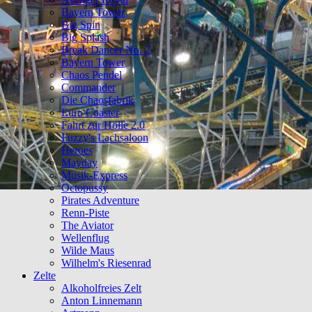
Bayern Tower
Big Spin
Big Splash
Break Dancer No. 2
Bayern Tower
Chaos Pendel
Commander
Die Chaosfabrik
Euro Coaster
Fahrt zur Hölle 2.0
Fuzzy's Lachsaloon
Heroes
Mayday
Musik-Express
Octopussy
Pirates Adventure
Renn-Piste
The Aviator
Wellenflug
Wilde Maus
Wilhelm's Riesenrad
Zelte
Alkoholfreies Zelt
Anton Linnemann