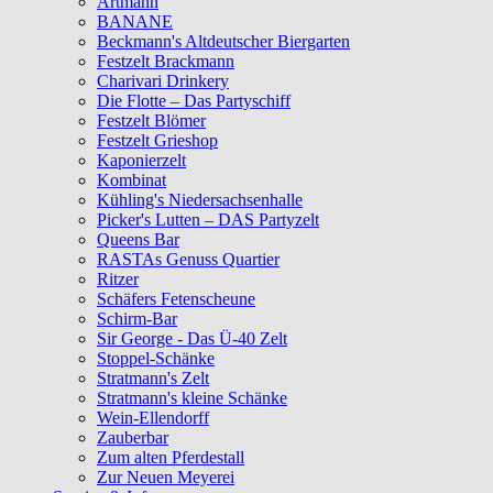
Artmann
BANANE
Beckmann's Altdeutscher Biergarten
Festzelt Brackmann
Charivari Drinkery
Die Flotte – Das Partyschiff
Festzelt Blömer
Festzelt Grieshop
Kaponierzelt
Kombinat
Kühling's Niedersachsenhalle
Picker's Lutten – DAS Partyzelt
Queens Bar
RASTAs Genuss Quartier
Ritzer
Schäfers Fetenscheune
Schirm-Bar
Sir George - Das Ü-40 Zelt
Stoppel-Schänke
Stratmann's Zelt
Stratmann's kleine Schänke
Wein-Ellendorff
Zauberbar
Zum alten Pferdestall
Zur Neuen Meyerei