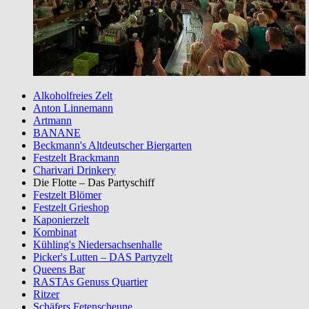
Alkoholfreies Zelt
Anton Linnemann
Artmann
BANANE
Beckmann's Altdeutscher Biergarten
Festzelt Brackmann
Charivari Drinkery
Die Flotte – Das Partyschiff
Festzelt Blömer
Festzelt Grieshop
Kaponierzelt
Kombinat
Kühling's Niedersachsenhalle
Picker's Lutten – DAS Partyzelt
Queens Bar
RASTAs Genuss Quartier
Ritzer
Schäfers Fetenscheune